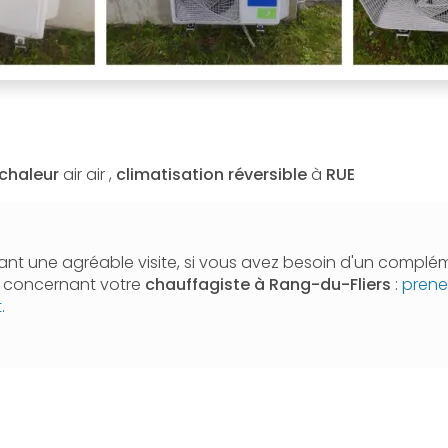
chaleur
air air ,
climatisation réversible
à
RUE
nt une agréable visite, si vous avez besoin d'un complé
n concernant votre
chauffagiste
à Rang-du-Fliers
:
prene
t
.