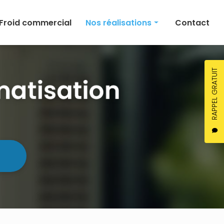
Froid commercial
Nos réalisations
Contact
Climatisation
Chauffage
RAPPEL GRATUIT
Ventilation
Froid commercial