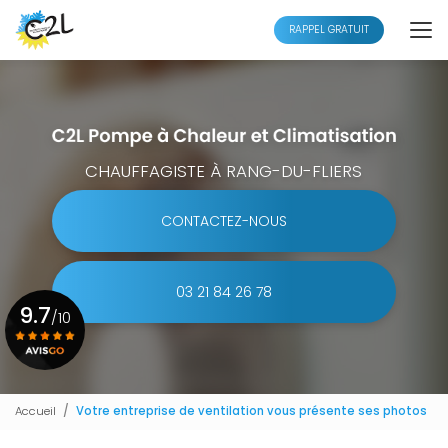
Aller
au
RAPPEL GRATUIT
contenu
principal
CHAUFFAGISTE À RANG-DU-FLIERS
CONTACTEZ-NOUS
03 21 84 26 78
9.7
/10
Voir le certificat
Accueil
Votre entreprise de ventilation vous présente ses photos