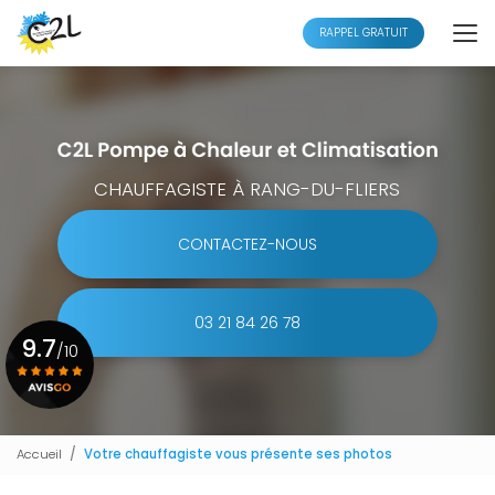
Aller
au
RAPPEL GRATUIT
contenu
principal
CHAUFFAGISTE À RANG-DU-FLIERS
CONTACTEZ-NOUS
03 21 84 26 78
9.7
/10
Voir le certificat
Accueil
Votre chauffagiste vous présente ses photos