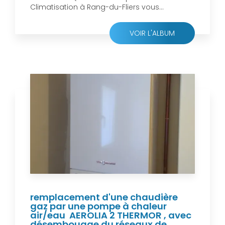
Climatisation à Rang-du-Fliers vous...
VOIR L'ALBUM
remplacement d'une chaudière
gaz par une pompe à chaleur
air/eau AEROLIA 2 THERMOR , avec
désembouage du réseaux de