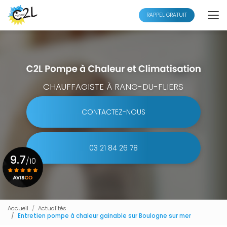
Aller
au
RAPPEL GRATUIT
contenu
principal
CHAUFFAGISTE À RANG-DU-FLIERS
CONTACTEZ-NOUS
03 21 84 26 78
9.7
/10
Voir le certificat
Accueil
Actualités
Entretien pompe à chaleur gainable sur Boulogne sur mer