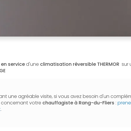
 en service
d'une
climatisation réversible
THERMOR
sur 
AGE
nt une agréable visite, si vous avez besoin d'un complé
n concernant votre
chauffagiste
à Rang-du-Fliers
:
prene
t
.