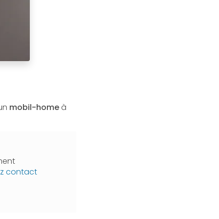
un
mobil-home
à
ment
z contact