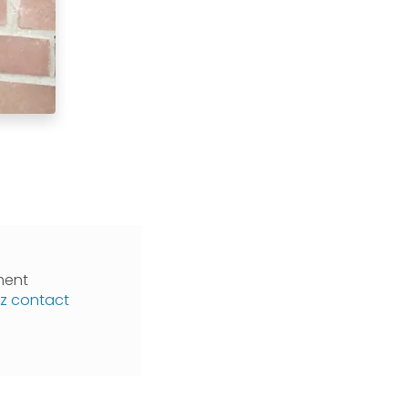
ment
z contact