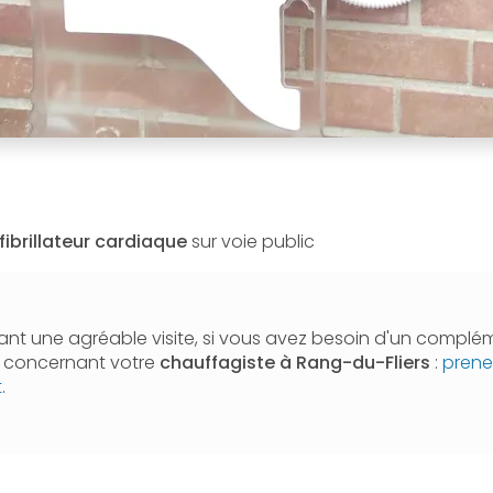
fibrillateur cardiaque
sur voie public
nt une agréable visite, si vous avez besoin d'un complé
n concernant votre
chauffagiste
à Rang-du-Fliers
:
prene
t
.