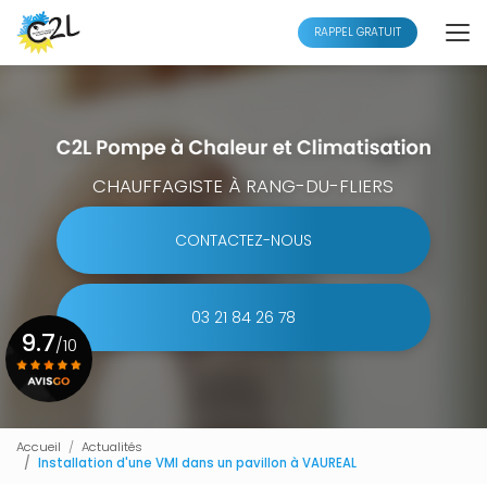
Aller
au
RAPPEL GRATUIT
contenu
principal
CHAUFFAGISTE À RANG-DU-FLIERS
CONTACTEZ-NOUS
03 21 84 26 78
9.7
/10
Voir le certificat
Accueil
Actualités
Installation d'une VMI dans un pavillon à VAUREAL