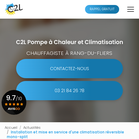
Aller
au
RAPPEL GRATUIT
contenu
principal
CHAUFFAGISTE À RANG-DU-FLIERS
CONTACTEZ-NOUS
03 21 84 26 78
9.7
/10
Voir le certificat
Accueil
Actualités
Installation et mise en service d'une climatisation réversible
mono-split