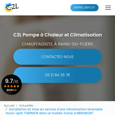
Aller
au
RAPPEL GRATUIT
contenu
principal
CHAUFFAGISTE À RANG-DU-FLIERS
CONTACTEZ-NOUS
03 21 84 26 78
9.7
/10
Voir le certificat
Accueil
Actualités
Installation et mise en service d'une climatisation réversible
mono-split THERMOR dans un mobile-home à MERLIMONT