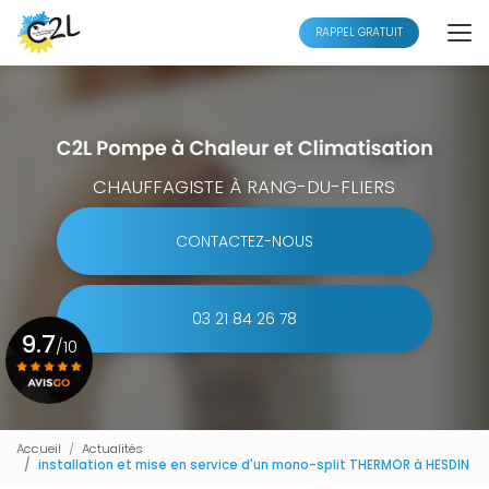
Aller
au
RAPPEL GRATUIT
contenu
principal
CHAUFFAGISTE À RANG-DU-FLIERS
CONTACTEZ-NOUS
03 21 84 26 78
9.7
/10
Voir le certificat
Accueil
Actualités
installation et mise en service d'un mono-split THERMOR à HESDIN