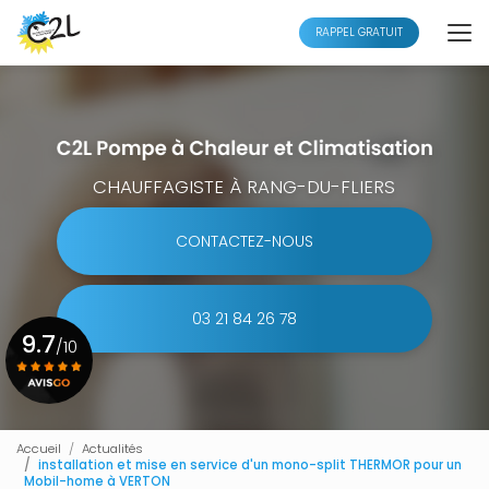
Aller
au
RAPPEL GRATUIT
contenu
principal
CHAUFFAGISTE À RANG-DU-FLIERS
CONTACTEZ-NOUS
03 21 84 26 78
9.7
/10
Voir le certificat
Accueil
Actualités
installation et mise en service d'un mono-split THERMOR pour un
Mobil-home à VERTON