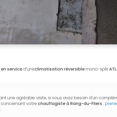
 en service
d'une
climatisation réversible
mono-split
ATL
K
nt une agréable visite, si vous avez besoin d'un complé
n concernant votre
chauffagiste
à Rang-du-Fliers
:
prene
t
.