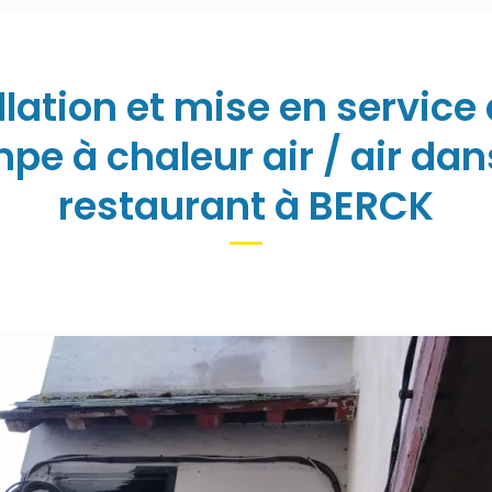
llation et mise en service
pe à chaleur air / air dan
restaurant à BERCK