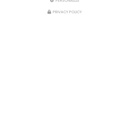
PERSONALIZE
PRIVACY POLICY
Chauffagiste à Rang-du-Fliers
62180 Rang-Du-Fliers
03 21 84 26 78
Lundi au vendredi :