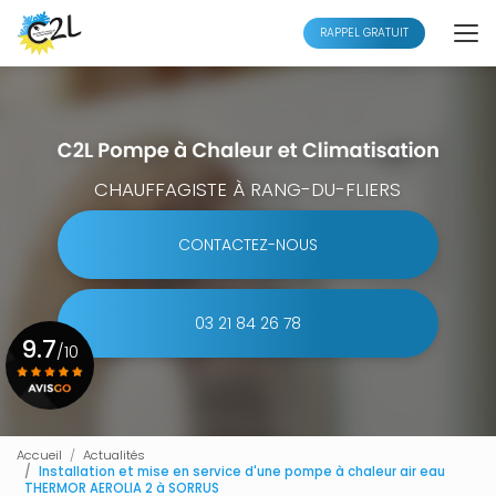
Aller
au
RAPPEL GRATUIT
contenu
principal
CHAUFFAGISTE À RANG-DU-FLIERS
CONTACTEZ-NOUS
03 21 84 26 78
9.7
/10
Voir le certificat
Accueil
Actualités
Installation et mise en service d'une pompe à chaleur air eau
THERMOR AEROLIA 2 à SORRUS