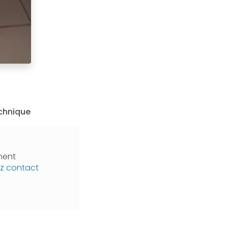
echnique
ment
z contact