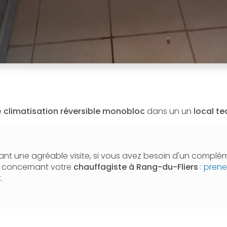
e
climatisation réversible monobloc
dans un un
local t
nt une agréable visite, si vous avez besoin d'un complé
n concernant votre
chauffagiste
à Rang-du-Fliers
:
prene
t
.