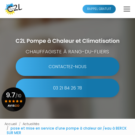
Aller
au
RAPPEL GRATUIT
contenu
principal
CHAUFFAGISTE À RANG-DU-FLIERS
CONTACTEZ-NOUS
03 21 84 26 78
9.7
/10
Voir le certificat
Accueil
Actualités
pose et mise en service d'une pompe à chaleur air /eau à BERCK
SUR MER