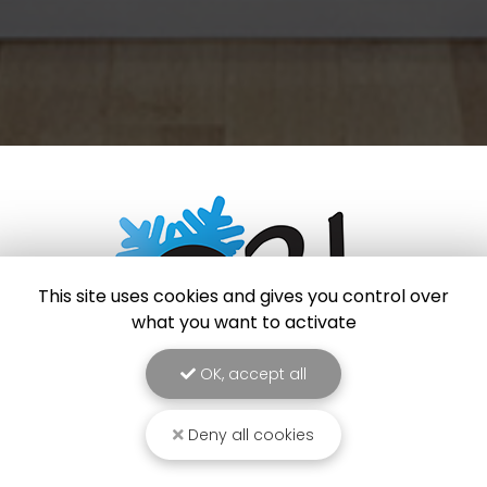
This site uses cookies and gives you control over
what you want to activate
OK, accept all
Chauffagiste à Rang-du-Fliers
Deny all cookies
62180 Rang-Du-Fliers