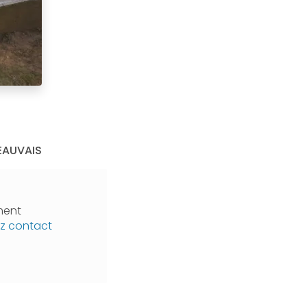
EAUVAIS
ment
z contact