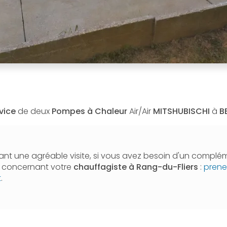
vice
de deux
Pompes à Chaleur
Air/Air
MITSHUBISCHI
à
B
nt une agréable visite, si vous avez besoin d'un complé
n concernant votre
chauffagiste
à Rang-du-Fliers
:
prene
t
.