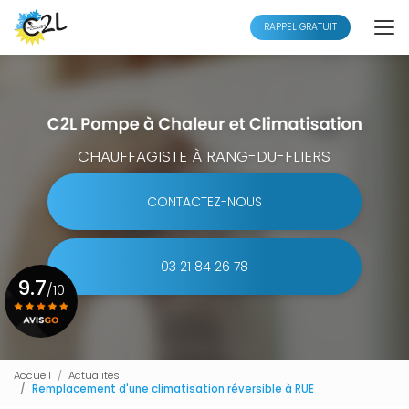
Aller
au
RAPPEL GRATUIT
contenu
principal
CHAUFFAGISTE À RANG-DU-FLIERS
CONTACTEZ-NOUS
03 21 84 26 78
9.7
/10
Voir le certificat
Accueil
Actualités
Remplacement d'une climatisation réversible à RUE