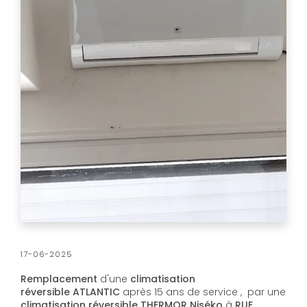
17-06-2025
Remplacement
d'une
climatisation
réversible
ATLANTIC
après 15 ans de service , par une
climatisation réversible
THERMOR Niséko
à
RUE