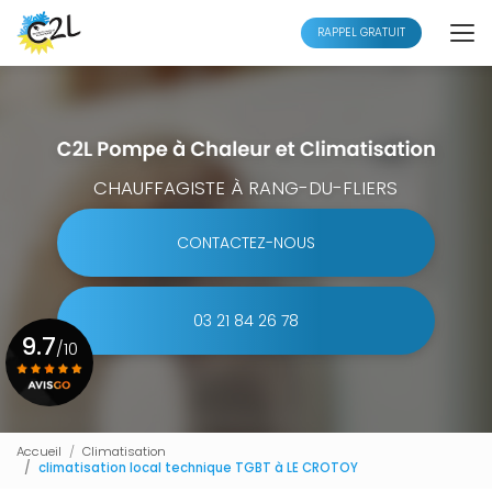
Aller
au
RAPPEL GRATUIT
contenu
principal
CHAUFFAGISTE À RANG-DU-FLIERS
CONTACTEZ-NOUS
03 21 84 26 78
9.7
/10
Voir le certificat
Accueil
Climatisation
climatisation local technique TGBT à LE CROTOY