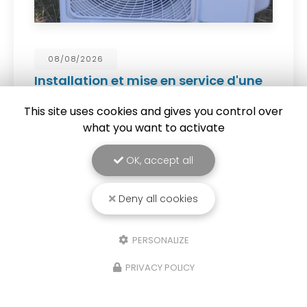
08/08/2026
Installation et mise en service d'une
climatisation réversible THERMOR
Niseko dans un mobile-home à
This site uses cookies and gives you control over
VERTON
what you want to activate
Installation
et
mise en service
d'une
climatisation réversible THERMOR Niseko dans un
OK, accept all
mobile-home
à
VERTON
Vous souhaitant une…
Deny all cookies
TOUTE L'ACTUALITÉ
PERSONALIZE
PRIVACY POLICY