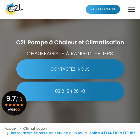
Aller
au
RAPPEL GRATUIT
contenu
principal
CHAUFFAGISTE À RANG-DU-FLIERS
CONTACTEZ-NOUS
03 21 84 26 78
9.7
/10
Voir le certificat
Accueil
Climatisation
Installation et mise en service d'un multi-splits ATLANTIC à FLEURY