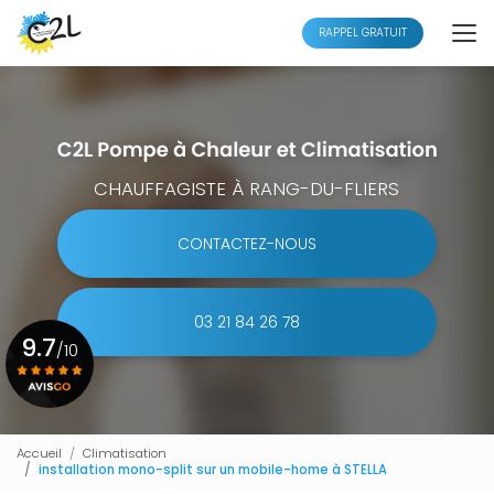
Aller
au
RAPPEL GRATUIT
contenu
principal
CHAUFFAGISTE À RANG-DU-FLIERS
CONTACTEZ-NOUS
03 21 84 26 78
9.7
/10
Voir le certificat
Accueil
Climatisation
installation mono-split sur un mobile-home à STELLA