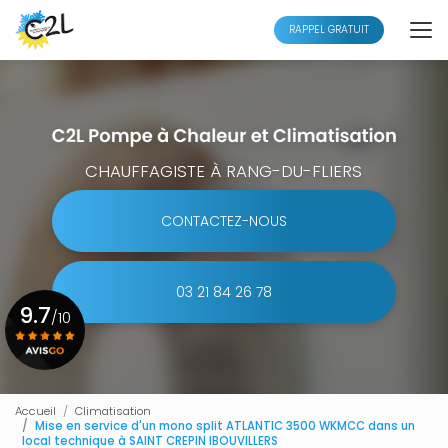
Aller
au
RAPPEL GRATUIT
contenu
principal
CHAUFFAGISTE À RANG-DU-FLIERS
CONTACTEZ-NOUS
03 21 84 26 78
9.7
/10
Voir le certificat
Accueil
Climatisation
Mise en service d'un mono split ATLANTIC 3500 WKMCC dans un
local technique à SAINT CREPIN IBOUVILLERS