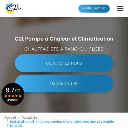
Aller
au
RAPPEL GRATUIT
contenu
principal
CHAUFFAGISTE À RANG-DU-FLIERS
CONTACTEZ-NOUS
03 21 84 26 78
9.7
/10
Voir le certificat
Accueil
Actualités
Installation et mise en service d'une climatisation réversible
THERMOR