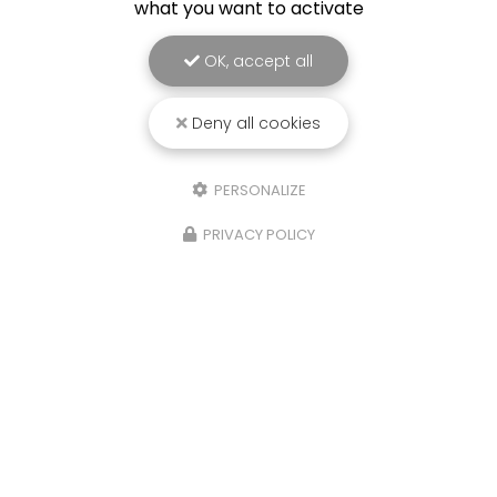
what you want to activate
OK, accept all
Deny all cookies
PERSONALIZE
Chauffagiste à Rang-du-Fliers
62180 Rang-Du-Fliers
PRIVACY POLICY
03 21 84 26 78
Lundi au vendredi :
8h – 18h
Voir
+
d'infos sur
FACEBOOK