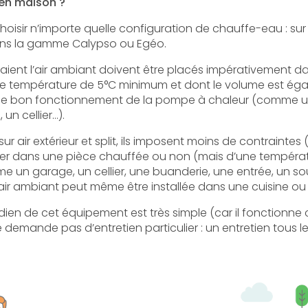
en maison ?
oisir n’importe quelle configuration de chauffe-eau : sur a
 dans la gamme Calypso ou Egéo.
raient l’air ambiant doivent être placés impérativement 
e température de 5°C minimum et dont le volume est égal
 le bon fonctionnement de la pompe à chaleur (comme u
 un cellier…).
r air extérieur et split, ils imposent moins de contraintes (
ller dans une pièce chauffée ou non (mais d’une tempéra
e un garage, un cellier, une buanderie, une entrée, un so
ir ambiant peut même être installée dans une cuisine ou 
otidien de cet équipement est très simple (car il fonction
 demande pas d’entretien particulier : un entretien tous l