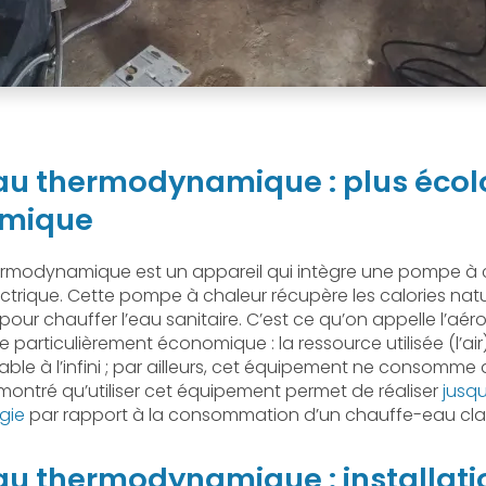
u thermodynamique : plus écol
omique
rmodynamique est un appareil qui intègre une pompe à c
ectrique. Cette pompe à chaleur récupère les calories nat
 pour chauffer l’eau sanitaire. C’est ce qu’on appelle l’aér
 particulièrement économique : la ressource utilisée (l’air)
able à l’infini ; par ailleurs, cet équipement ne consomme 
i montré qu’utiliser cet équipement permet de réaliser
jusq
gie
par rapport à la consommation d’un chauffe-eau clas
u thermodynamique : installati