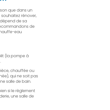
ison que dans un
souhaitez rénover,
t dépend de sa
us recommandons de
 chauffe-eau
plit (la pompe à
.
 pièce, chauffée ou
ée), qui ne soit pas
ne salle de bain.
bien si le règlement
erie, une salle de