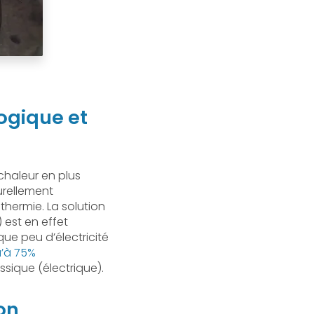
ogique et
haleur en plus
urellement
othermie. La solution
 est en effet
que peu d’électricité
u’à 75%
sique (électrique).
on