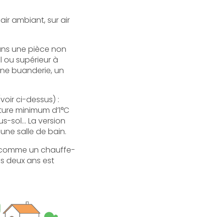
ir ambiant, sur air
dans une pièce non
 ou supérieur à
ne buanderie, un
voir ci-dessus) :
ture minimum d’1°C
us-sol… La version
une salle de bain.
ne comme un chauffe-
es deux ans est