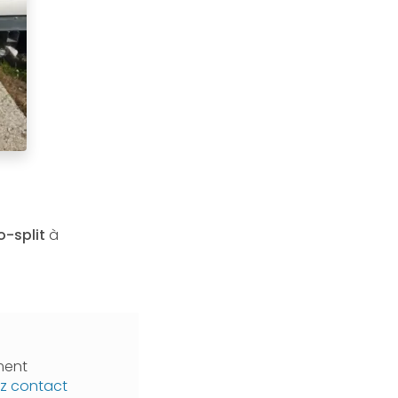
-split
à
ment
z contact