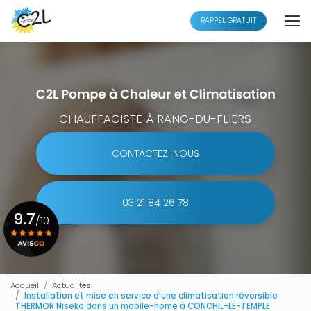
Aller
au
RAPPEL GRATUIT
contenu
principal
CHAUFFAGISTE À RANG-DU-FLIERS
CONTACTEZ-NOUS
03 21 84 26 78
9.7
/10
Voir le certificat
Accueil
Actualités
Installation et mise en service d'une climatisation réversible
THERMOR Niseko dans un mobile-home à CONCHIL-LE-TEMPLE