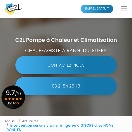
Aller
au
RAPPEL GRATUIT
contenu
principal
CHAUFFAGISTE À RANG-DU-FLIERS
CONTACTEZ-NOUS
03 21 84 26 78
9.7
/10
Voir le certificat
Accueil
Actualités
Intervention sur une vitrine réfrigérée à GISORS chez HOME
DONUTS