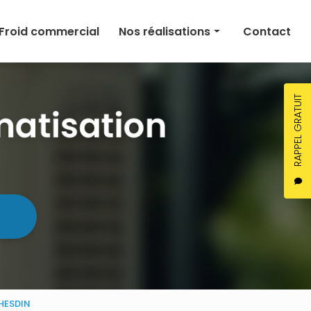
Froid commercial
Nos réalisations
Contact
Climatisation
Chauffage
RAPPEL GRATUIT
Ventilation
Froid commercial
 HESDIN