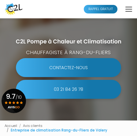
Aller
au
RAPPEL GRATUIT
contenu
principal
CHAUFFAGISTE À RANG-DU-FLIERS
CONTACTEZ-NOUS
03 21 84 26 78
9.7
/10
Voir le certificat
Accueil
Avis clients
Entreprise de climatisation Rang-du-Fliers de Valery