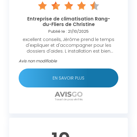
Entreprise de climatisation Rang-
du-Fliers de Christine
Publié le : 21/10/2025
excellent conseils, Jérôme prend le temps
d'expliquer et d'accompagner pour les
dossiers d'aides. L installation est bien
effectué, c est très facile à utiliser, très bon
Avis non modifiable
produit Thermor,avec le chauffage et l' eau
chaude. Je recommande vivement cette
entreprise très sérieuse.
EN SAVOIR PLUS