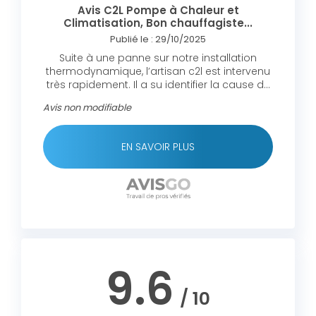
Avis C2L Pompe à Chaleur et
Climatisation, Bon chauffagiste...
Publié le : 29/10/2025
Suite à une panne sur notre installation
thermodynamique, l’artisan c2l est intervenu
très rapidement. Il a su identifier la cause du
problème et effectuer la réparation dans les
Avis non modifiable
24heures avec un grand professionnalisme.
Travail propre, explications claires et tarif
raisonnable. C’est rare de trouver un artisan
EN SAVOIR PLUS
aussi réactif et sérieux Nous recommandons
sans la moindre hésitation ! Encore merci
9.6
/ 10