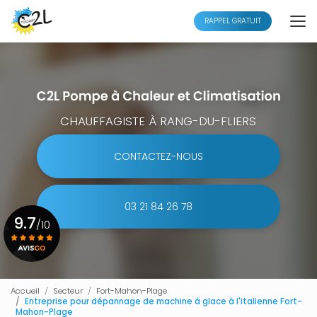
Aller
au
RAPPEL GRATUIT
contenu
principal
CHAUFFAGISTE À RANG-DU-FLIERS
CONTACTEZ-NOUS
03 21 84 26 78
9.7
/10
Voir le certificat
Accueil
Secteur
Fort-Mahon-Plage
Entreprise pour dépannage de machine à glace à l'italienne Fort-
Mahon-Plage