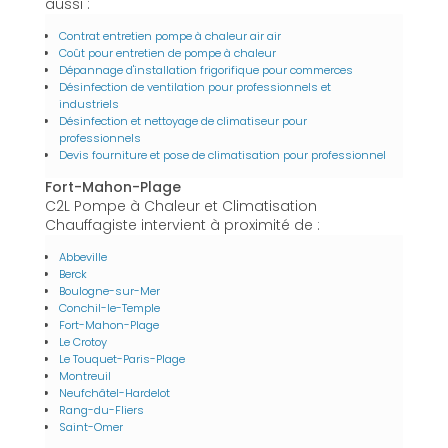
aussi :
Contrat entretien pompe à chaleur air air
Coût pour entretien de pompe à chaleur
Dépannage d'installation frigorifique pour commerces
Désinfection de ventilation pour professionnels et
industriels
Désinfection et nettoyage de climatiseur pour
professionnels
Devis fourniture et pose de climatisation pour professionnel
Fort-Mahon-Plage
C2L Pompe à Chaleur et Climatisation
Chauffagiste intervient à proximité de :
Abbeville
Berck
Boulogne-sur-Mer
Conchil-le-Temple
Fort-Mahon-Plage
Le Crotoy
Le Touquet-Paris-Plage
Montreuil
Neufchâtel-Hardelot
Rang-du-Fliers
Saint-Omer