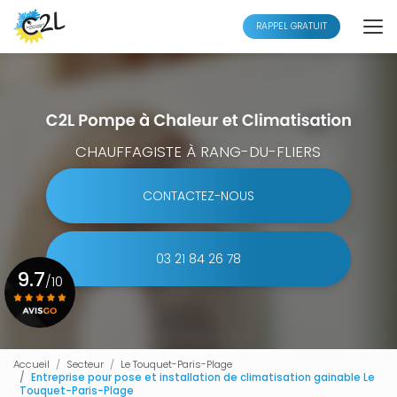
Aller
au
RAPPEL GRATUIT
contenu
principal
CHAUFFAGISTE À RANG-DU-FLIERS
CONTACTEZ-NOUS
03 21 84 26 78
9.7
/10
Voir le certificat
Accueil
Secteur
Le Touquet-Paris-Plage
Entreprise pour pose et installation de climatisation gainable Le
Touquet-Paris-Plage