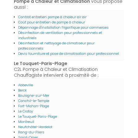
Pompe à Chaleur et Climatisation
vous propose
aussi :
Contrat entretien pompe à chaleur air air
Coût pour entretien de pompe à chaleur
Dépannage d'installation frigorifique pour commerces
Désinfection de ventilation pour professionnels et
industriels
Désinfection et nettoyage de climatiseur pour
professionnels
Devis fourniture et pose de climatisation pour professionnel
Le Touquet-Paris-Plage
C2L Pompe à Chaleur et Climatisation
Chauffagiste intervient à proximité de :
Abbeville
Berck
Boulogne-sur-Mer
Conchil-le-Temple
Fort-Mahon-Plage
Le Crotoy
Le Touquet-Paris-Plage
Montreuil
Neufchâtel-Hardelot
Rang-du-Fliers
Saint-Omer