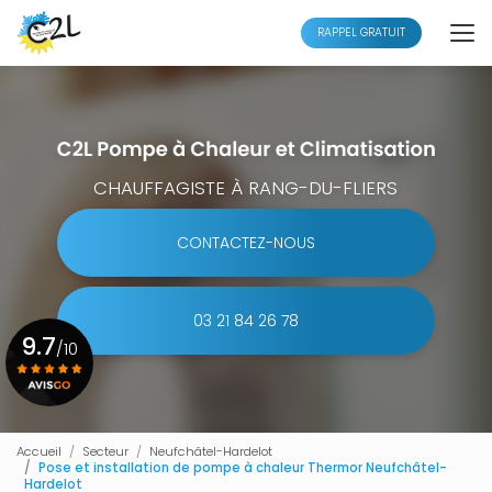
Aller
au
RAPPEL GRATUIT
contenu
principal
CHAUFFAGISTE À RANG-DU-FLIERS
CONTACTEZ-NOUS
03 21 84 26 78
9.7
/10
Voir le certificat
Accueil
Secteur
Neufchâtel-Hardelot
Pose et installation de pompe à chaleur Thermor Neufchâtel-
Hardelot