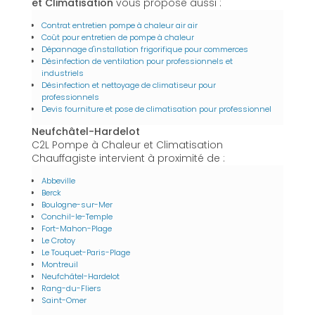
et Climatisation
vous propose aussi :
Contrat entretien pompe à chaleur air air
Coût pour entretien de pompe à chaleur
Dépannage d'installation frigorifique pour commerces
Désinfection de ventilation pour professionnels et
industriels
Désinfection et nettoyage de climatiseur pour
professionnels
Devis fourniture et pose de climatisation pour professionnel
Neufchâtel-Hardelot
C2L Pompe à Chaleur et Climatisation
Chauffagiste intervient à proximité de :
Abbeville
Berck
Boulogne-sur-Mer
Conchil-le-Temple
Fort-Mahon-Plage
Le Crotoy
Le Touquet-Paris-Plage
Montreuil
Neufchâtel-Hardelot
Rang-du-Fliers
Saint-Omer