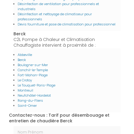
Désinfection de ventilation pour professionnels et
industriels
Désinfection et nettoyage de climatiseur pour
professionnels
Devis fourniture et pose de climatisation pour professionnel
Berck
C2L Pompe à Chaleur et Climatisation
Chauffagiste intervient à proximité de :
Abbeville
Berck
Boulogne-sur-Mer
Conchil-le-Temple
Fort-Mahon-Plage
Le Crotoy
Le Touquet-Paris-Plage
Montreuil
Neufchâtel-Hardelot
Rang-du-Fliers
Saint-Omer
Contactez-nous : Tarif pour désembouage et
entretien de chaudière Berck
Nom Prénom