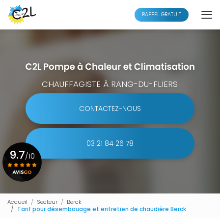
Aller
au
RAPPEL GRATUIT
contenu
principal
CHAUFFAGISTE À RANG-DU-FLIERS
CONTACTEZ-NOUS
03 21 84 26 78
9.7
/10
Voir le certificat
Accueil
Secteur
Berck
Tarif pour désembouage et entretien de chaudière Berck