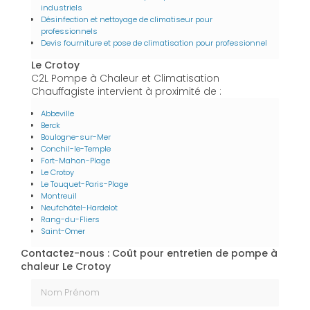
industriels
Désinfection et nettoyage de climatiseur pour
professionnels
Devis fourniture et pose de climatisation pour professionnel
Le Crotoy
C2L Pompe à Chaleur et Climatisation
Chauffagiste intervient à proximité de :
Abbeville
Berck
Boulogne-sur-Mer
Conchil-le-Temple
Fort-Mahon-Plage
Le Crotoy
Le Touquet-Paris-Plage
Montreuil
Neufchâtel-Hardelot
Rang-du-Fliers
Saint-Omer
Contactez-nous : Coût pour entretien de pompe à
chaleur Le Crotoy
Nom Prénom