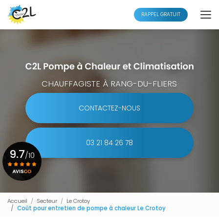
Aller
au
RAPPEL GRATUIT
contenu
principal
CHAUFFAGISTE À RANG-DU-FLIERS
CONTACTEZ-NOUS
03 21 84 26 78
9.7
/10
Voir le certificat
Accueil
Secteur
Le Crotoy
Coût pour entretien de pompe à chaleur Le Crotoy