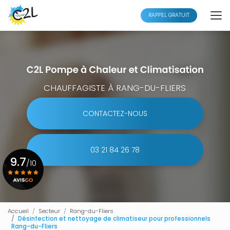
Aller
au
RAPPEL GRATUIT
contenu
principal
CHAUFFAGISTE À RANG-DU-FLIERS
CONTACTEZ-NOUS
03 21 84 26 78
9.7
/10
Voir le certificat
Accueil
Secteur
Rang-du-Fliers
Désinfection et nettoyage de climatiseur pour professionnels
Rang-du-Fliers