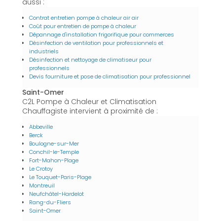
aussi :
Contrat entretien pompe à chaleur air air
Coût pour entretien de pompe à chaleur
Dépannage d'installation frigorifique pour commerces
Désinfection de ventilation pour professionnels et
industriels
Désinfection et nettoyage de climatiseur pour
professionnels
Devis fourniture et pose de climatisation pour professionnel
Saint-Omer
C2L Pompe à Chaleur et Climatisation
Chauffagiste intervient à proximité de :
Abbeville
Berck
Boulogne-sur-Mer
Conchil-le-Temple
Fort-Mahon-Plage
Le Crotoy
Le Touquet-Paris-Plage
Montreuil
Neufchâtel-Hardelot
Rang-du-Fliers
Saint-Omer