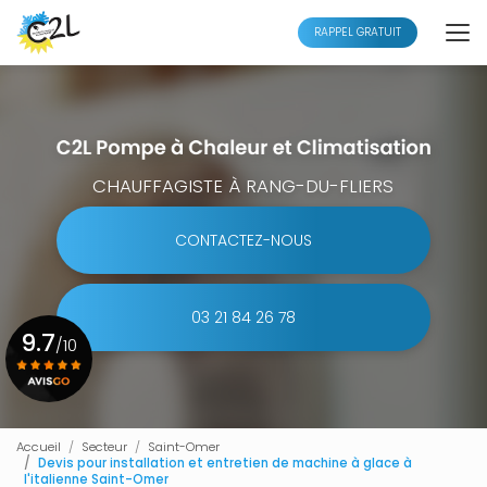
Aller
au
RAPPEL GRATUIT
contenu
principal
CHAUFFAGISTE À RANG-DU-FLIERS
CONTACTEZ-NOUS
03 21 84 26 78
9.7
/10
Voir le certificat
Accueil
Secteur
Saint-Omer
Devis pour installation et entretien de machine à glace à
l'italienne Saint-Omer