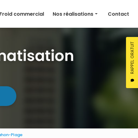
Froid commercial
Nos réalisations
Contact
Climatisation
Chauffage
RAPPEL GRATUIT
Ventilation
Froid commercial
-Mahon-Plage