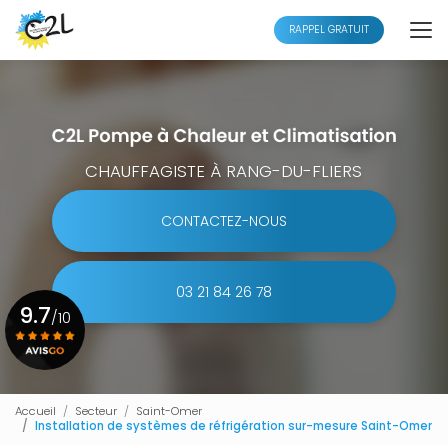
Aller
au
RAPPEL GRATUIT
contenu
principal
CHAUFFAGISTE À RANG-DU-FLIERS
CONTACTEZ-NOUS
03 21 84 26 78
9.7
/10
Voir le certificat
Accueil
Secteur
Saint-Omer
Installation de systèmes de réfrigération sur-mesure Saint-Omer