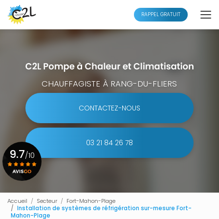
Aller
au
RAPPEL GRATUIT
contenu
principal
CHAUFFAGISTE À RANG-DU-FLIERS
CONTACTEZ-NOUS
03 21 84 26 78
9.7
/10
Voir le certificat
Accueil
Secteur
Fort-Mahon-Plage
Installation de systèmes de réfrigération sur-mesure Fort-
Mahon-Plage