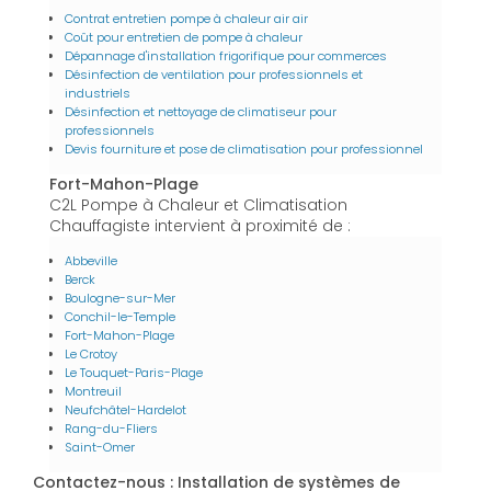
Contrat entretien pompe à chaleur air air
Coût pour entretien de pompe à chaleur
Dépannage d'installation frigorifique pour commerces
Désinfection de ventilation pour professionnels et
industriels
Désinfection et nettoyage de climatiseur pour
professionnels
Devis fourniture et pose de climatisation pour professionnel
Fort-Mahon-Plage
C2L Pompe à Chaleur et Climatisation
Chauffagiste intervient à proximité de :
Abbeville
Berck
Boulogne-sur-Mer
Conchil-le-Temple
Fort-Mahon-Plage
Le Crotoy
Le Touquet-Paris-Plage
Montreuil
Neufchâtel-Hardelot
Rang-du-Fliers
Saint-Omer
Contactez-nous : Installation de systèmes de