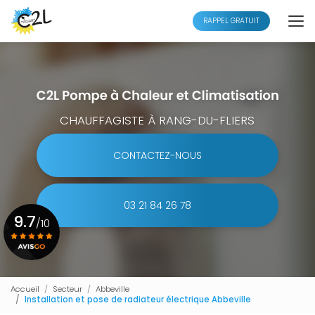
Aller
au
RAPPEL GRATUIT
contenu
principal
CHAUFFAGISTE À RANG-DU-FLIERS
CONTACTEZ-NOUS
03 21 84 26 78
9.7
/10
Voir le certificat
Accueil
Secteur
Abbeville
Installation et pose de radiateur électrique Abbeville