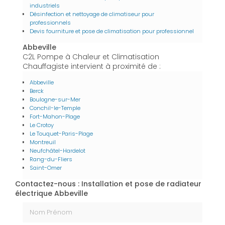
industriels
Désinfection et nettoyage de climatiseur pour
professionnels
Devis fourniture et pose de climatisation pour professionnel
Abbeville
C2L Pompe à Chaleur et Climatisation
Chauffagiste intervient à proximité de :
Abbeville
Berck
Boulogne-sur-Mer
Conchil-le-Temple
Fort-Mahon-Plage
Le Crotoy
Le Touquet-Paris-Plage
Montreuil
Neufchâtel-Hardelot
Rang-du-Fliers
Saint-Omer
Contactez-nous : Installation et pose de radiateur
électrique Abbeville
Nom Prénom