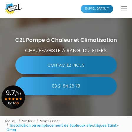
Aller
au
RAPPEL GRATUIT
contenu
principal
CHAUFFAGISTE À RANG-DU-FLIERS
CONTACTEZ-NOUS
03 21 84 26 78
9.7
/10
Voir le certificat
Accueil
Secteur
Saint-Omer
Installation ou remplacement de tableaux électriques Saint-
Omer