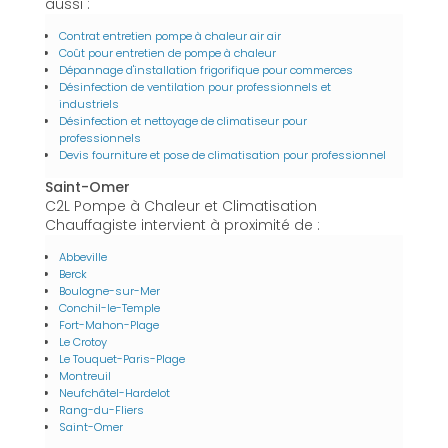
aussi :
Contrat entretien pompe à chaleur air air
Coût pour entretien de pompe à chaleur
Dépannage d'installation frigorifique pour commerces
Désinfection de ventilation pour professionnels et
industriels
Désinfection et nettoyage de climatiseur pour
professionnels
Devis fourniture et pose de climatisation pour professionnel
Saint-Omer
C2L Pompe à Chaleur et Climatisation
Chauffagiste intervient à proximité de :
Abbeville
Berck
Boulogne-sur-Mer
Conchil-le-Temple
Fort-Mahon-Plage
Le Crotoy
Le Touquet-Paris-Plage
Montreuil
Neufchâtel-Hardelot
Rang-du-Fliers
Saint-Omer