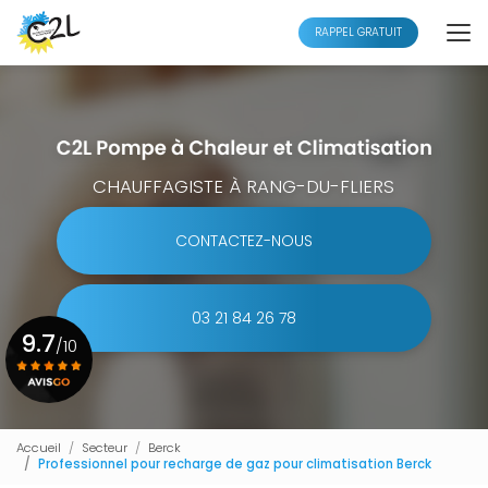
Aller
au
RAPPEL GRATUIT
contenu
principal
CHAUFFAGISTE À RANG-DU-FLIERS
CONTACTEZ-NOUS
03 21 84 26 78
9.7
/10
Voir le certificat
Accueil
Secteur
Berck
Professionnel pour recharge de gaz pour climatisation Berck