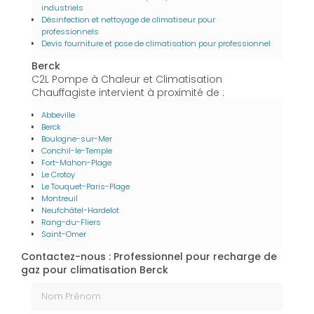
industriels
Désinfection et nettoyage de climatiseur pour
professionnels
Devis fourniture et pose de climatisation pour professionnel
Berck
C2L Pompe à Chaleur et Climatisation
Chauffagiste intervient à proximité de :
Abbeville
Berck
Boulogne-sur-Mer
Conchil-le-Temple
Fort-Mahon-Plage
Le Crotoy
Le Touquet-Paris-Plage
Montreuil
Neufchâtel-Hardelot
Rang-du-Fliers
Saint-Omer
Contactez-nous : Professionnel pour recharge de
gaz pour climatisation Berck
Nom Prénom