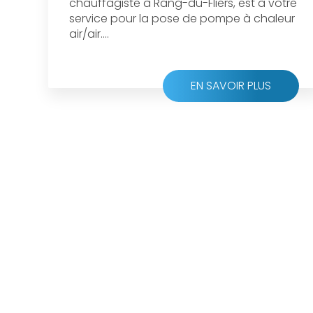
chauffagiste à Rang-du-Fliers, est à votre
service pour la pose de pompe à chaleur
air/air....
EN SAVOIR PLUS