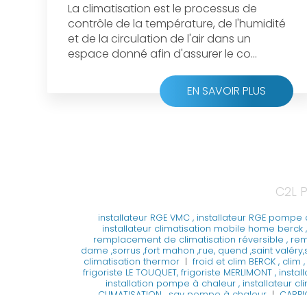
La climatisation est le processus de
contrôle de la température, de l'humidité
et de la circulation de l'air dans un
espace donné afin d'assurer le co...
EN SAVOIR PLUS
C2L P
installateur RGE VMC , installateur RGE pompe à
installateur climatisation mobile home berck , 
remplacement de climatisation réversible , remp
dame ,sorrus ,fort mahon ,rue, quend ,saint valé
climatisation thermor
|
froid et clim BERCK , cli
frigoriste LE TOUQUET, frigoriste MERLIMONT , instal
installation pompe à chaleur , installateur 
CLIMATISATION , sav pompe à chaleur
|
CARPIG
installation de climatisation pour mobile home, c