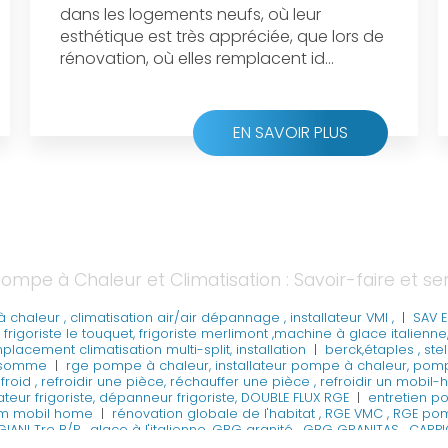
dans les logements neufs, où leur
esthétique est très appréciée, que lors de
rénovation, où elles remplacent id...
EN SAVOIR PLUS
ompe à Chaleur et Climatisation : Savoir-faire et se
 chaleur , climatisation air/air dépannage , installateur VMI ,
|
SAV E
frigoriste le touquet, frigoriste merlimont ,machine à glace italienne
lacement climatisation multi-split, installation
|
berck,étaples , st
ry,somme
|
rge pompe à chaleur, installateur pompe à chaleur, pompe
m , froid , refroidir une pièce, réchauffer une pièce , refroidir un m
lateur frigoriste, dépanneur frigoriste, DOUBLE FLUX RGE
|
entretien po
clim mobil home
|
rénovation globale de l'habitat , RGE VMC , RGE p
IANI Tre B/P , glace à l'italienne, GBG granité , GBG GRANITAS , CARPI
halet , installation pompe à chaleur piscine , chauffage pour piscin