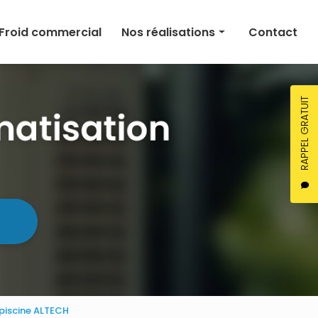
Froid commercial
Nos réalisations
Contact
Climatisation
Chauffage
RAPPEL GRATUIT
Ventilation
Froid commercial
 piscine ALTECH