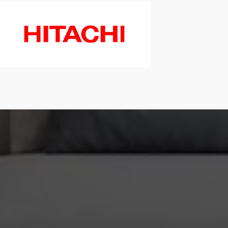
ompe à chaleur , frigo , at home clim mobil home,