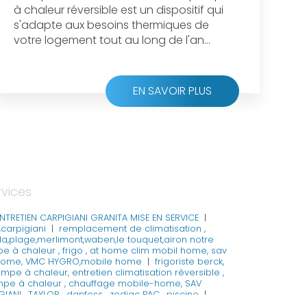
à chaleur réversible est un dispositif qui
s'adapte aux besoins thermiques de
votre logement tout au long de l'an...
EN SAVOIR PLUS
rvices
NTRETIEN CARPIGIANI GRANITA MISE EN SERVICE
|
,carpigiani
|
remplacement de climatisation ,
ella,plage,merlimont,waben,le touquet,airon notre
 à chaleur , frigo , at home clim mobil home, sav
obil-home, VMC HYGRO,mobile home
|
frigoriste berck,
mpe à chaleur, entretien climatisation réversible ,
ompe à chaleur , chauffage mobile-home, SAV
GIANI , TAYLOR , danfoss , zodiac PAC , piscine
|
e
|
berck,étaples , stella,plage,merlimont,waben,le