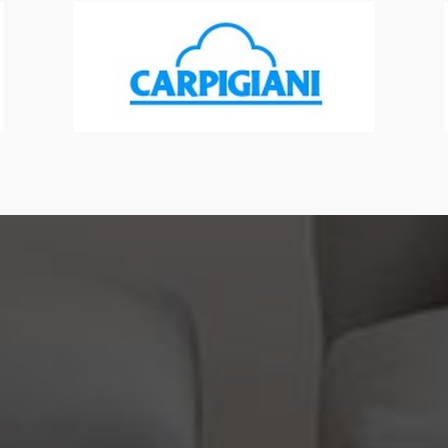
AC , piscine
|
rge pompe à chaleur, installateur pompe à chaleur, p
sav climatisation thermor