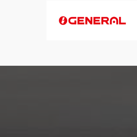
GRANITAS , CARPIGIANI , TAYLOR , danfoss , zodiac P