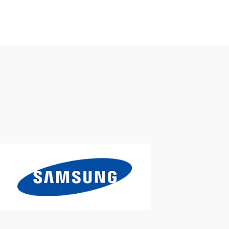
, frigoriste somme, dépannage chambre froide ,
iscine , PAC zodiac , PAC ALTECH , piscine ZODIAC ,
ermodynamique ,SAV CARPIGIANI,VMC
|
chaleur et
|
frigoriste, pompe à chaleur, froid commercial,
ateur RGE pompe à chaleur , climatisation air/air
leur , installateur RGE , installation
|
installateur
 pompe à chaleur,désembouage planche
e en service , SAV toutes marque , AIRTON ,QLIMA
chambre froide , dépannage groupe froid, recharge
 chaudière , PAC air eau ,PAC air air
|
installation
haleur
|
athome , clim mobile home, climatisation
is, frigoriste somme, dépannage chambre froide ,
 home waben , climatisation mobile home verton ,
MSUNG,DAIKIN,MITSHUBISHI,VMC SIMPLE FLUX,VMC
|
e
|
installation de climatisation pour mobile home,
tisation mobile-home, clim mobile home, installateur
tien frigo, frigoriste SAV
|
ventilation mécanique
 pro clim ,climatisation confort , engie, depanneur
mobile home waben , climatisation mobile home
le home, installateur clim , installateur VMC
|
on , extracteur
|
remplacement de climatisation ,
 installation clim mobile home, installateur clim,
n LG,climatisation ATLANTIC, climatisation HITACHI ,
eur air eau , SAV CLIM
|
frigoriste , entretien ,
, pose de climatisation réversible , pompe à chaleur
r , thermo clim ,service climatisation,VMC,froid
e home, installateur clim RGE, VMI
|
frigoriste , pose
Tre B/P , glace à l'italienne, GBG granité , GBG