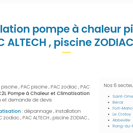
lation pompe à chaleur pi
AC ALTECH , piscine ZODIAC
Nos 6 secte
iscine , PAC piscine , PAC zodiac , PAC
C2L Pompe à Chaleur et Climatisation
Saint-Om
on et demande de devis
Berck
Fort-Maho
atisation
: dépannage , installation
Le Crotoy
C zodiac , PAC ALTECH , piscine ZODIAC ,
Abbeville
Rang-du-F