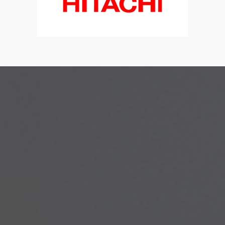
installateur clim RGE, VMI
|
installation et mise en service
climatisation réversible , installation et mise en service pompe à
chaleur air eau , SAV CLIM
|
frigoriste pas de calais, frigoriste somme,
dépannage chambre froide , dépannage groupe froid, recharge
climatisation, recharge
|
installation clim, installation clim mobile
home, installateur clim, installateur clim mobile home, installateur
clim RGE, VMI
|
SAV ENTRETIEN CARPIGIANI GRANITA MISE EN SERVICE
|
frigoriste , pose ,mise en service , SAV toutes marque , AIRTON ,QLIMA
,ATLANTIC,SAMSUNG,DAIKIN,MITSHUBISHI,VMC SIMPLE FLUX,VMC
|
ventilation mécanique par insufflation VMI à beauvais ,ventilation
mécanique par insufflation VMI à BERCK, PAC piscine, clim
|
rénovation globale de l'habitat , RGE VMC , RGE pompe à chaleur ,
chauffage mobile-home, SAV CLIMATISATION , sav pompe à chaleur
|
pompe à chaleur , chauffage , prime de l'état , CEE , rénovation
énergétique , remplacement chaudière , PAC air eau ,PAC air air
|
installation de climatisation pour mobile home, chalet , installation
pompe à chaleur piscine , chauffage pour piscine
|
frigoriste
installateur climatisation LE TOUQUET, remplacement chaudiere gaz
fioul par une pompe à chaleur sur BERCK, VMC
|
frigoriste , pose de
climatisation réversible , pompe à chaleur , pour de mobile-home ,
climatisation pour caravane, chalet
|
chambre froide SAV , froid
commercial , groupe froid , recharge fluide frigorigene , recharge
climatisation , entretien
|
rge pompe à chaleur, installateur pompe à
chaleur, pompe à chaleur , frigo , at home clim mobil home, sav
climatisation thermor
|
frigoriste , pose de climatisation réversible ,
pompe à chaleur , pour de mobile-home , climatisation pour caravane,
chalet
|
CARPIGIANI Tre B/P , glace à l'italienne, GBG granité , GBG
GRANITAS , CARPIGIANI , TAYLOR , danfoss , zodiac PAC , piscine
|
berck,étaples , stella,plage,merlimont,waben,le touquet,airon notre
dame ,sorrus ,fort mahon ,rue, quend ,saint valéry,somme
|
chambre
froide SAV , froid commercial , groupe froid , recharge fluide frigorigene ,
recharge climatisation , entretien
|
frigoriste, univ air ,installation de