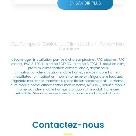
EN SAVOIR PLUS
C2L Pompe à Chaleur et Climatisation : Savoir-faire
et services
dépannage , installation pompe à chaleur piscine , PAC piscine , PAC
zodiac , PAC ALTECH , piscine ZODIAC , piscine ALTECH
|
solution clim,
pro clim ,climatisation confort , engie, depanneur
climatisation,climatisation mobile home , service mobile home
|
installateur climatisation mobile home berck , frigoriste le touquet,
frigoriste merlimont ,machine à glace italienne,carpigiani
|
athome ,
clim mobile home, climatisation mobile home, AT'HOME, service mobile
home, sav clim mobile home,installation clim mobil
|
armoire
réfrigérée, frigoriste, recharge en gaz, pompe à chaleur hybride ,
chambre froide , thermodynamique ,SAV CARPIGIANI,VMC
|
installateur
RGE VMC , installateur RGE pompe à chaleur , climatisation air/air
dépannage , installateur VMI ,
|
changement climatisation, SAV
climatisation, univ air , thermo clim ,service climatisation,VMC,froid
commercial,chambre froide
|
frigoriste , pose ,mise en service , SAV
toutes marque , AIRTON ,QLIMA
Contactez-nous
,ATLANTIC,SAMSUNG,DAIKIN,MITSHUBISHI,VMC SIMPLE FLUX,VMC
|
climatisation DAIKIN , climatisation MITSHUBISHI, climatisation
LG,climatisation ATLANTIC, climatisation HITACHI , SAMSUNG
|
frigoriste,