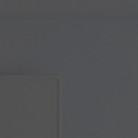
climatisation, dépannage frigo, entretien groupe froid, entretien frigo,
frigoriste SAV
|
entretien pompe à chaleur , entretien climatisation
réversible , installation pompe à chaleur , installateur RGE , installation
|
installateur RGE VMC , installateur RGE pompe à chaleur ,
climatisation air/air dépannage , installateur VMI ,
|
ventilation
mécanique par insufflation VMI à beauvais ,ventilation mécanique par
insufflation VMI à BERCK, PAC piscine, clim
|
installateur climatisation
, installateur climatisation mobile-home, clim mobile home,
installateur clim , installateur VMC
|
CARPIGIANI Tre B/P , glace à
l'italienne, GBG granité , GBG GRANITAS , CARPIGIANI , TAYLOR , danfoss ,
zodiac PAC , piscine
|
frigoriste, univ air ,installation de climatisation,
dépannage frigo, entretien groupe froid, entretien frigo, frigoriste SAV
|
frigoriste pas de calais, frigoriste somme, dépannage chambre froide ,
dépannage groupe froid, recharge climatisation, recharge
|
berck,étaples , stella,plage,merlimont,waben,le touquet,airon notre
dame ,sorrus ,fort mahon ,rue, quend ,saint valéry,somme
|
climatisation mobile home berck, climatisation mobile home waben ,
climatisation mobile home verton , climatisation mobile home