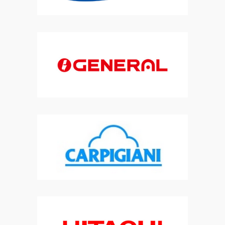
chaleur, remplacement VMC , remplacement ventilation , extracteur
|
remplacement climatisation réversible, remplacement pompe à
chaleur, remplacement VMC , remplacement ventilation , extracteur
|
solution clim, pro clim ,climatisation confort , engie, depanneur
climatisation,climatisation mobile home , service mobile home
|
Hyper
heating ,thermo éco froid, froid, climatisation, PAC ,piscine, réfrigération
commerciale,recharge de climatisation,VMC,RGE
|
solution clim, pro
clim ,climatisation confort , engie, depanneur
climatisation,climatisation mobile home , service mobile home
|
frigoriste , pose de climatisation réversible multi-split , mono-split ,
pompe à chaleur air eau, ballon thermodynamique
|
climatisation
mobil-home à RANG DU FLIERS spécialiste climatisation mobil-home
PAS DE CALAIS SOMME, SAV mobile-home clim BERCK
|
remplacement
climatisation réversible, remplacement pompe à chaleur,
remplacement VMC , remplacement ventilation , extracteur
|
frigoriste ,
pose ,mise en service , SAV toutes marque , AIRTON ,QLIMA
,ATLANTIC,SAMSUNG,DAIKIN,MITSHUBISHI,VMC SIMPLE FLUX,VMC
|
frigoriste , pose de climatisation réversible , pompe à chaleur , secteur
pas de calais , secteur oise , secteur somme
|
frigoriste, pompe à
chaleur, froid commercial, pompe à chaleur piscine , Assistance et
Dépannage de Picardie, thermo éco froid
|
remplacement de
climatisation , remplacement de climatisation réversible ,
remplacement climatisation multi-split, installation
|
climatisation
mobile home berck, climatisation mobile home waben , climatisation
mobile home verton , climatisation mobile home
|
frigoriste berck,
frigoriste LE TOUQUET, frigoriste MERLIMONT , installateur frigoriste,
dépanneur frigoriste, DOUBLE FLUX RGE
|
climatisation cave ,
climatisation mobil-home stella , spécialiste climatisation mobil-home
, rge clim pompe à chaleur, vmc rge,
|
SAV climatisation, SAV pompe à
chaleur , SAV froid commercial, GRANITA , machine à glace , BAR ,
boulangerie chambre froide ,RGE
|
installation clim, installation clim
mobile home, installateur clim, installateur clim mobile home,