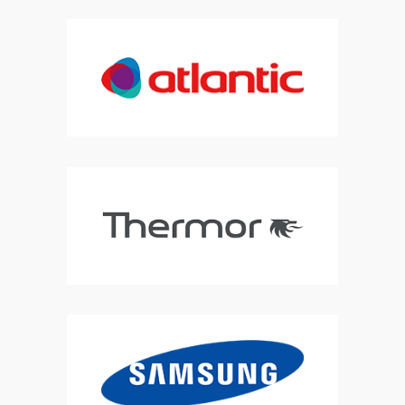
installateur pompe à chaleur, pompe à chaleur , frigo , at home clim
mobil home, sav climatisation thermor
|
déshumidificateur ,
purificateur d'air, pompe à chaleur , piscine , gainable , climatisation
plafonnier 4 voies, gainable shogun
|
berck,étaples ,
stella,plage,merlimont,waben,le touquet,airon notre dame ,sorrus ,fort
mahon ,rue, quend ,saint valéry,somme
|
chaleur et fraicheur ,énergie
climatisation , mobile-home service climatisation berck , mobile-home
climatisation HENNONVILLE
|
remplacement de climatisation ,
remplacement de climatisation réversible , remplacement climatisation
multi-split, installation
|
dépannage , installation pompe à chaleur
piscine , PAC piscine , PAC zodiac , PAC ALTECH , piscine ZODIAC ,
piscine ALTECH
|
froid et clim BERCK , clim , froid , refroidir une pièce,
réchauffer une pièce , refroidir un mobil-home, VMC HYGRO,mobile
home
|
Chauffagiste pour pose et mise en service de climatisation
réversible à Rang-du-Fliers
|
ventilation mécanique par insufflation
VMI à beauvais ,ventilation mécanique par insufflation VMI à BERCK,
PAC piscine, clim
|
climatisation mobile home berck, climatisation
mobile home waben , climatisation mobile home verton , climatisation
mobile home
|
climatisation mobile home rang du fliers , climatisation
mobile home berck, SAV climatisation caravane mobile home,VMC
Hygro B
|
entretien pompe à chaleur , entretien climatisation réversible
, installation pompe à chaleur , installateur RGE , installation
|
dépannage CARPIGIANI,frigoriste recharge groupe froid, installation
groupe froid, ADP , univ air verton , recharge clim, VMC
|
installation de
clim pour mobile home , installateur de pompe à chaleur air eau ,
dépannage pompe à chaleur, SAV pompe à chaleur
|
frigoriste , pose
de climatisation réversible , pompe à chaleur , secteur pas de calais ,
secteur oise , secteur somme
|
frigoriste , entretien , dépannage,
machine à glace ,chambre froide ,glacier ,boulangerie , glace italienne ,
CARPIGIANI,TAYLOR
|
CARPIGIANI Tre B/P , glace à l'italienne, GBG granité
, GBG GRANITAS , CARPIGIANI , TAYLOR , danfoss , zodiac PAC , piscine
|
remplacement climatisation réversible, remplacement pompe à