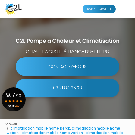
Aller
au
RAPPEL GRATUIT
contenu
principal
CHAUFFAGISTE À RANG-DU-FLIERS
CONTACTEZ-NOUS
03 21 84 26 78
9.7
/10
Voir le certificat
Accueil
climatisation mobile home berck, climatisation mobile home
waben , climatisation mobile home verton , climatisation mobile