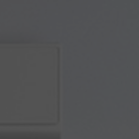
à chaleur
|
installation de climatisation pour mobile home, chalet ,
installation pompe à chaleur piscine , chauffage pour piscine
|
désembouage pompe à chaleur,désembouage planche
chauffant,virafal désembouage,désembouage radiateur,désembouage
chauffage au sol
|
Chauffagiste pour pose et mise en service de
climatisation réversible à Rang-du-Fliers
|
installation de
climatisation pour mobile home, chalet , installation pompe à chaleur
piscine , chauffage pour piscine
|
frigoriste, univ air ,installation de
climatisation, dépannage frigo, entretien groupe froid, entretien frigo,
frigoriste SAV