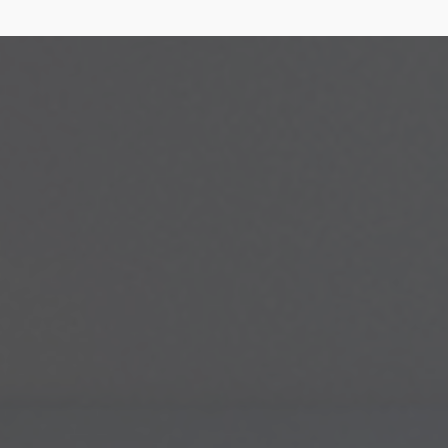
installateur RGE pompe à chaleur , climatisation air/air dépannage ,
installateur VMI ,
|
chambre froide SAV , froid commercial , groupe froid
, recharge fluide frigorigene , recharge climatisation , entretien
|
froid et
clim BERCK , clim , froid , refroidir une pièce, réchauffer une pièce ,
refroidir un mobil-home, VMC HYGRO,mobile home
|
climatisation
mobile home berck, climatisation mobile home waben , climatisation
mobile home verton , climatisation mobile home
|
frigoriste
installateur climatisation LE TOUQUET, remplacement chaudiere gaz
fioul par une pompe à chaleur sur BERCK, VMC
|
frigoriste , entretien ,
dépannage, machine à glace ,chambre froide ,glacier ,boulangerie ,
glace italienne , CARPIGIANI,TAYLOR
|
frigoriste , pompe à chaleur ,
climatisation réversible, daikin, mitshubishi, gree,zodiac, altech, qlima ,
airton, atlantic ,
|
CARPIGIANI Tre B/P , glace à l'italienne, GBG granité ,
GBG GRANITAS , CARPIGIANI , TAYLOR , danfoss , zodiac PAC , piscine
|
frigoriste, pompe à chaleur, froid commercial, pompe à chaleur piscine ,
Assistance et Dépannage de Picardie, thermo éco froid
|
climatisation
mobile home rang du fliers , climatisation mobile home berck, SAV
climatisation caravane mobile home,VMC Hygro B
|
berck,étaples ,
stella,plage,merlimont,waben,le touquet,airon notre dame ,sorrus ,fort
mahon ,rue, quend ,saint valéry,somme
|
installateur RGE VMC ,
installateur RGE pompe à chaleur , climatisation air/air dépannage ,
installateur VMI ,
|
dépannage , installation pompe à chaleur piscine ,
PAC piscine , PAC zodiac , PAC ALTECH , piscine ZODIAC , piscine ALTECH
|
berck,étaples , stella,plage,merlimont,waben,le touquet,airon notre
dame ,sorrus ,fort mahon ,rue, quend ,saint valéry,somme
|
Hyper
heating ,thermo éco froid, froid, climatisation, PAC ,piscine, réfrigération
commerciale,recharge de climatisation,VMC,RGE
|
frigoriste , pose de
climatisation réversible , pompe à chaleur , secteur pas de calais ,
secteur oise , secteur somme
|
ventilation mécanique par insufflation
VMI à beauvais ,ventilation mécanique par insufflation VMI à BERCK,
PAC piscine, clim
|
installation de clim pour mobile home , installateur
de pompe à chaleur air eau , dépannage pompe à chaleur, SAV pompe