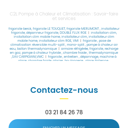
C2L Pompe à Chaleur et Climatisation : Savoir-faire
et services
frigoriste berck, frigoriste LE TOUQUET, frigoriste MERLIMONT , installateur
frigoriste, dépanneur frigoriste, DOUBLE FLUX RGE
|
installation clim,
installation clim mobile home, installateur clim, installateur clim
mobile home, installateur clim RGE, VMI
|
frigoriste , pose de
climatisation réversible multi-split , mono-split , pompe à chaleur air
eau, ballon thermodynamique
|
armoire réfrigérée, frigoriste, recharge
en gaz, pompe à chaleur hybride , chambre froide , thermodynamique
,SAV CARPIGIANI,VMC
|
frigoriste , entretien , dépannage, machine à
glace ,chambre froide ,glacier ,boulangerie , glace italienne ,
CARPIGIANI,TAYLOR
|
installation clim, installation clim mobile home,
installateur clim, installateur clim mobile home, installateur clim RGE,
VMI
|
rge pompe à chaleur, installateur pompe à chaleur, pompe à
chaleur , frigo , at home clim mobil home, sav climatisation thermor
|
ventilation mécanique par insufflation VMI à beauvais ,ventilation
mécanique par insufflation VMI à BERCK, PAC piscine, clim
|
Contactez-nous
déshumidificateur , purificateur d'air, pompe à chaleur , piscine ,
gainable , climatisation plafonnier 4 voies, gainable shogun
|
remplacement climatisation réversible, remplacement pompe à
chaleur, remplacement VMC , remplacement ventilation , extracteur
|
entretien pompe à chaleur, entretien climatisation réversible ,
installation pompe à chaleur , installateur clim mobil home
|
03 21 84 26 78
rénovation globale de l'habitat , RGE VMC , RGE pompe à chaleur ,
chauffage mobile-home, SAV CLIMATISATION , sav pompe à chaleur
|
installateur RGE VMC , installateur RGE pompe à chaleur , climatisation
air/air dépannage , installateur VMI ,
|
solution clim, pro clim