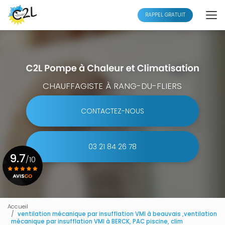
Aller
au
RAPPEL GRATUIT
contenu
principal
CHAUFFAGISTE À RANG-DU-FLIERS
CONTACTEZ-NOUS
03 21 84 26 78
9.7
/10
Voir le certificat
Accueil
ventilation mécanique par insufflation VMI à beauvais ,ventilation
mécanique par insufflation VMI à BERCK, PAC piscine, clim