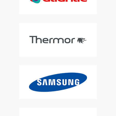
caravane, chalet
|
athome , clim mobile home, climatisation mobile
home, AT'HOME, service mobile home, sav clim mobile home,installation
clim mobil
|
frigoriste, univ air ,installation de climatisation,
dépannage frigo, entretien groupe froid, entretien frigo, frigoriste SAV
|
frigoriste , pose ,mise en service , SAV toutes marque , AIRTON ,QLIMA
,ATLANTIC,SAMSUNG,DAIKIN,MITSHUBISHI,VMC SIMPLE FLUX,VMC
|
SAV
ENTRETIEN CARPIGIANI GRANITA MISE EN SERVICE
|
installation et mise
en service climatisation réversible , installation et mise en service
pompe à chaleur air eau , SAV CLIM
|
CARPIGIANI Tre B/P , glace à
l'italienne, GBG granité , GBG GRANITAS , CARPIGIANI , TAYLOR , danfoss ,
zodiac PAC , piscine
|
frigoriste , pose de climatisation réversible ,
pompe à chaleur , secteur pas de calais , secteur oise , secteur somme
|
rge pompe à chaleur, installateur pompe à chaleur, pompe à chaleur
, frigo , at home clim mobil home, sav climatisation thermor
|
remplacement climatisation réversible, remplacement pompe à
chaleur, remplacement VMC , remplacement ventilation , extracteur
|
CARPIGIANI Tre B/P , glace à l'italienne, GBG granité , GBG GRANITAS ,
CARPIGIANI , TAYLOR , danfoss , zodiac PAC , piscine
|
frigoriste , pose
de climatisation réversible , pompe à chaleur , secteur pas de calais ,
secteur oise , secteur somme
|
chaleur et fraicheur ,énergie
climatisation , mobile-home service climatisation berck , mobile-home
climatisation HENNONVILLE
|
climatisation mobile home berck,
climatisation mobile home waben , climatisation mobile home verton ,
climatisation mobile home
|
dépannage , installation pompe à
chaleur piscine , PAC piscine , PAC zodiac , PAC ALTECH , piscine ZODIAC
, piscine ALTECH
|
installateur climatisation mobile home berck ,
frigoriste le touquet, frigoriste merlimont ,machine à glace
italienne,carpigiani
|
ventilation mécanique par insufflation VMI à
beauvais ,ventilation mécanique par insufflation VMI à BERCK, PAC
piscine, clim
|
installateur climatisation , installateur climatisation
mobile-home, clim mobile home, installateur clim , installateur VMC
|
solution clim, pro clim ,climatisation confort , engie, depanneur