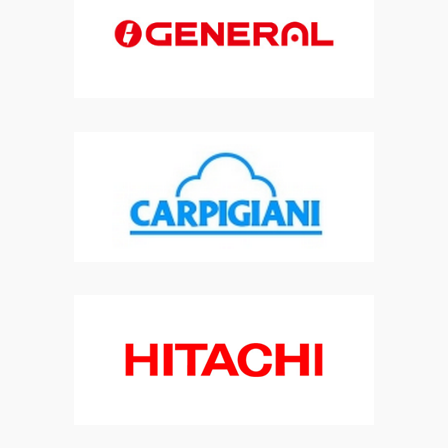
climatisation,climatisation mobile home , service mobile home
|
frigoriste, univ air ,installation de climatisation, dépannage frigo,
entretien groupe froid, entretien frigo, frigoriste SAV
|
installateur
climatisation , installateur climatisation mobile-home, clim mobile
home, installateur clim , installateur VMC
|
climatisation DAIKIN ,
climatisation MITSHUBISHI, climatisation LG,climatisation ATLANTIC,
climatisation HITACHI , SAMSUNG
|
remplacement de climatisation ,
remplacement de climatisation réversible , remplacement climatisation
multi-split, installation
|
dépannage CARPIGIANI,frigoriste recharge
groupe froid, installation groupe froid, ADP , univ air verton , recharge
clim, VMC
|
frigoriste , pose de climatisation réversible , pompe à
chaleur , pour de mobile-home , climatisation pour caravane, chalet
|
changement climatisation, SAV climatisation, univ air , thermo clim
,service climatisation,VMC,froid commercial,chambre froide
|
frigoriste
pas de calais, frigoriste somme, dépannage chambre froide ,
dépannage groupe froid, recharge climatisation, recharge
|
frigoriste
pas de calais, frigoriste somme, dépannage chambre froide ,
dépannage groupe froid, recharge climatisation, recharge
|
solution
clim, pro clim ,climatisation confort , engie, depanneur
climatisation,climatisation mobile home , service mobile home
|
climatisation mobile home berck, climatisation mobile home waben ,
climatisation mobile home verton , climatisation mobile home
|
entretien pompe à chaleur , entretien climatisation réversible ,
installation pompe à chaleur , installateur RGE , installation
|
installation de climatisation pour mobile home, chalet , installation
pompe à chaleur piscine , chauffage pour piscine
|
remplacement de
climatisation , remplacement de climatisation réversible ,
remplacement climatisation multi-split, installation
|
installation
clim, installation clim mobile home, installateur clim, installateur clim
mobile home, installateur clim RGE, VMI
|
remplacement climatisation
réversible, remplacement pompe à chaleur, remplacement VMC ,
remplacement ventilation , extracteur
|
installateur RGE VMC ,