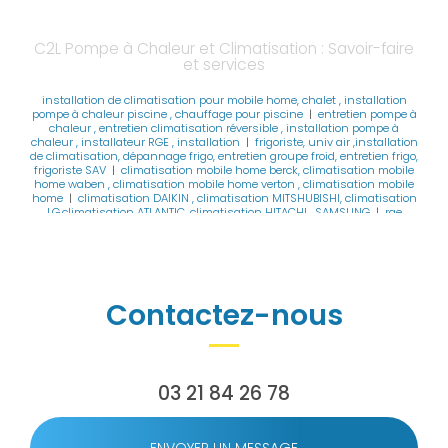
C2L Pompe à Chaleur et Climatisation : Savoir-faire
et services
installation de climatisation pour mobile home, chalet , installation
pompe à chaleur piscine , chauffage pour piscine
|
entretien pompe à
chaleur , entretien climatisation réversible , installation pompe à
chaleur , installateur RGE , installation
|
frigoriste, univ air ,installation
de climatisation, dépannage frigo, entretien groupe froid, entretien frigo,
frigoriste SAV
|
climatisation mobile home berck, climatisation mobile
home waben , climatisation mobile home verton , climatisation mobile
home
|
climatisation DAIKIN , climatisation MITSHUBISHI, climatisation
LG,climatisation ATLANTIC, climatisation HITACHI , SAMSUNG
|
rge
pompe à chaleur, installateur pompe à chaleur, pompe à chaleur , frigo
, at home clim mobil home, sav climatisation thermor
|
climatisation
mobile home berck, climatisation mobile home waben , climatisation
mobile home verton , climatisation mobile home
|
chambre froide SAV ,
froid commercial , groupe froid , recharge fluide frigorigene , recharge
climatisation , entretien
|
pompe à chaleur , chauffage , prime de l'état
Contactez-nous
, CEE , rénovation énergétique , remplacement chaudière , PAC air eau
,PAC air air
|
CARPIGIANI Tre B/P , glace à l'italienne, GBG granité , GBG
GRANITAS , CARPIGIANI , TAYLOR , danfoss , zodiac PAC , piscine
|
Hyper
heating ,thermo éco froid, froid, climatisation, PAC ,piscine, réfrigération
commerciale,recharge de climatisation,VMC,RGE
|
entretien pompe à
chaleur, entretien climatisation réversible , installation pompe à
03 21 84 26 78
chaleur , installateur clim mobil home
|
installateur climatisation
mobile home berck , frigoriste le touquet, frigoriste merlimont ,machine
à glace italienne,carpigiani
|
CARPIGIANI Tre B/P , glace à l'italienne,
GBG granité , GBG GRANITAS , CARPIGIANI , TAYLOR , danfoss , zodiac PAC