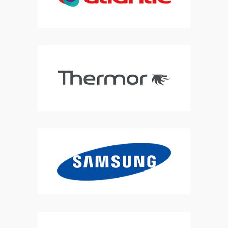
frigoriste, univ air ,installation de climatisation, dépannage frigo,
entretien groupe froid, entretien frigo, frigoriste SAV
|
remplacement
climatisation réversible, remplacement pompe à chaleur,
remplacement VMC , remplacement ventilation , extracteur
|
ventilation mécanique par insufflation VMI à beauvais ,ventilation
mécanique par insufflation VMI à BERCK, PAC piscine, clim
|
frigoriste ,
pose de climatisation réversible , pompe à chaleur , secteur pas de
calais , secteur oise , secteur somme
|
rge pompe à chaleur,
installateur pompe à chaleur, pompe à chaleur , frigo , at home clim
mobil home, sav climatisation thermor
|
solution clim, pro clim
,climatisation confort , engie, depanneur climatisation,climatisation
mobile home , service mobile home
|
frigoriste , pose de climatisation
réversible multi-split , mono-split , pompe à chaleur air eau, ballon
thermodynamique
|
installation de clim pour mobile home ,
installateur de pompe à chaleur air eau , dépannage pompe à chaleur,
SAV pompe à chaleur
|
chaleur et fraicheur ,énergie climatisation ,
mobile-home service climatisation berck , mobile-home climatisation
HENNONVILLE
|
CARPIGIANI Tre B/P , glace à l'italienne, GBG granité , GBG
GRANITAS , CARPIGIANI , TAYLOR , danfoss , zodiac PAC , piscine
|
SAV
climatisation, SAV pompe à chaleur , SAV froid commercial, GRANITA ,
machine à glace , BAR , boulangerie chambre froide ,RGE
|
SAV
ENTRETIEN CARPIGIANI GRANITA MISE EN SERVICE
|
ventilation
mécanique par insufflation VMI à beauvais ,ventilation mécanique par
insufflation VMI à BERCK, PAC piscine, clim
|
installation et mise en
service climatisation réversible , installation et mise en service pompe
à chaleur air eau , SAV CLIM
|
solution clim, pro clim ,climatisation
confort , engie, depanneur climatisation,climatisation mobile home ,
service mobile home
|
froid et clim BERCK , clim , froid , refroidir une
pièce, réchauffer une pièce , refroidir un mobil-home, VMC
HYGRO,mobile home
|
frigoriste , pose de climatisation réversible ,
pompe à chaleur , pour de mobile-home , climatisation pour caravane,
chalet
|
installateur RGE VMC , installateur RGE pompe à chaleur ,