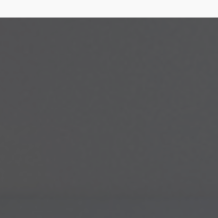
installation pompe à chaleur , installateur RGE , installation
|
berck,étaples , stella,plage,merlimont,waben,le touquet,airon notre
dame ,sorrus ,fort mahon ,rue, quend ,saint valéry,somme
|
Chauffagiste pour pose et mise en service de climatisation réversible à
Rang-du-Fliers
|
berck,étaples , stella,plage,merlimont,waben,le
touquet,airon notre dame ,sorrus ,fort mahon ,rue, quend ,saint
valéry,somme
|
frigoriste pas de calais, frigoriste somme, dépannage
chambre froide , dépannage groupe froid, recharge climatisation,
recharge
|
frigoriste, pompe à chaleur, froid commercial, pompe à
chaleur piscine , Assistance et Dépannage de Picardie, thermo éco froid
|
déshumidificateur , purificateur d'air, pompe à chaleur , piscine ,
gainable , climatisation plafonnier 4 voies, gainable shogun
|
frigoriste , pose de climatisation réversible , pompe à chaleur , secteur
pas de calais , secteur oise , secteur somme
|
installation de
climatisation pour mobile home, chalet , installation pompe à chaleur
piscine , chauffage pour piscine
|
remplacement de climatisation ,
remplacement de climatisation réversible , remplacement climatisation
multi-split, installation
|
athome , clim mobile home, climatisation
mobile home, AT'HOME, service mobile home, sav clim mobile
home,installation clim mobil
|
climatisation mobil-home à RANG DU
FLIERS spécialiste climatisation mobil-home PAS DE CALAIS SOMME,
SAV mobile-home clim BERCK
|
ventilation mécanique par insufflation
VMI à beauvais ,ventilation mécanique par insufflation VMI à BERCK,
PAC piscine, clim
|
remplacement de climatisation , remplacement de
climatisation réversible , remplacement climatisation multi-split,
installation
|
climatisation mobile home rang du fliers , climatisation
mobile home berck, SAV climatisation caravane mobile home,VMC
Hygro B
|
installateur RGE VMC , installateur RGE pompe à chaleur ,
climatisation air/air dépannage , installateur VMI ,
|
installation de
climatisation pour mobile home, chalet , installation pompe à chaleur
piscine , chauffage pour piscine
|
installation clim, installation clim
mobile home, installateur clim, installateur clim mobile home,