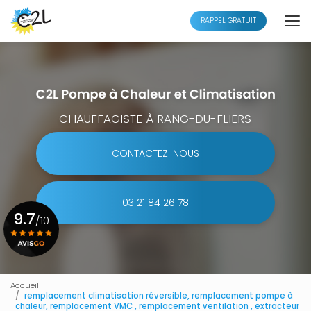
Aller
au
RAPPEL GRATUIT
contenu
principal
CHAUFFAGISTE À RANG-DU-FLIERS
CONTACTEZ-NOUS
03 21 84 26 78
9.7
/10
Voir le certificat
Accueil
remplacement climatisation réversible, remplacement pompe à
chaleur, remplacement VMC , remplacement ventilation , extracteur