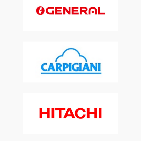
climatisation air/air dépannage , installateur VMI ,
|
berck,étaples ,
stella,plage,merlimont,waben,le touquet,airon notre dame ,sorrus ,fort
mahon ,rue, quend ,saint valéry,somme
|
frigoriste , pose de
climatisation réversible , pompe à chaleur , pour de mobile-home ,
climatisation pour caravane, chalet
|
frigoriste , entretien , dépannage,
machine à glace ,chambre froide ,glacier ,boulangerie , glace italienne ,
CARPIGIANI,TAYLOR
|
installateur climatisation , installateur
climatisation mobile-home, clim mobile home, installateur clim ,
installateur VMC
|
frigoriste , pose de climatisation réversible , pompe
à chaleur , pour de mobile-home , climatisation pour caravane, chalet
|
solution clim, pro clim ,climatisation confort , engie, depanneur
climatisation,climatisation mobile home , service mobile home
|
entretien pompe à chaleur , entretien climatisation réversible ,
installation pompe à chaleur , installateur RGE , installation
|
frigoriste, univ air ,installation de climatisation, dépannage frigo,
entretien groupe froid, entretien frigo, frigoriste SAV
|
remplacement de
climatisation , remplacement de climatisation réversible ,
remplacement climatisation multi-split, installation
|
installateur RGE
VMC , installateur RGE pompe à chaleur , climatisation air/air
dépannage , installateur VMI ,
|
installation clim, installation clim
mobile home, installateur clim, installateur clim mobile home,
installateur clim RGE, VMI
|
rénovation globale de l'habitat , RGE VMC ,
RGE pompe à chaleur , chauffage mobile-home, SAV CLIMATISATION ,
sav pompe à chaleur
|
frigoriste , pose ,mise en service , SAV toutes
marque , AIRTON ,QLIMA ,ATLANTIC,SAMSUNG,DAIKIN,MITSHUBISHI,VMC
SIMPLE FLUX,VMC
|
frigoriste , entretien , dépannage, machine à glace
,chambre froide ,glacier ,boulangerie , glace italienne ,
CARPIGIANI,TAYLOR
|
climatisation mobile home berck, climatisation
mobile home waben , climatisation mobile home verton , climatisation
mobile home
|
frigoriste berck, frigoriste LE TOUQUET, frigoriste
MERLIMONT , installateur frigoriste, dépanneur frigoriste, DOUBLE FLUX
RGE
|
entretien pompe à chaleur , entretien climatisation réversible ,