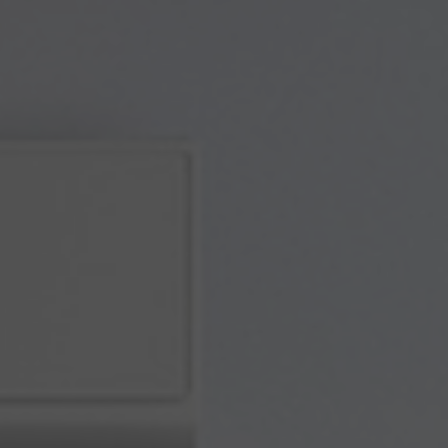
installateur clim RGE, VMI
|
installateur climatisation , installateur
climatisation mobile-home, clim mobile home, installateur clim ,
installateur VMC
|
changement climatisation, SAV climatisation, univ
air , thermo clim ,service climatisation,VMC,froid commercial,chambre
froide
|
frigoriste , pose de climatisation réversible , pompe à chaleur ,
secteur pas de calais , secteur oise , secteur somme
|
dépannage ,
installation pompe à chaleur piscine , PAC piscine , PAC zodiac , PAC
ALTECH , piscine ZODIAC , piscine ALTECH
|
installation clim,
installation clim mobile home, installateur clim, installateur clim
mobile home, installateur clim RGE, VMI